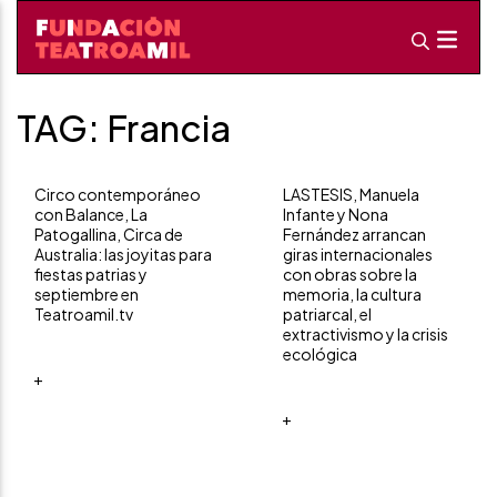
TAG: Francia
Circo contemporáneo
LASTESIS, Manuela
con Balance, La
Infante y Nona
Patogallina, Circa de
Fernández arrancan
Australia: las joyitas para
giras internacionales
fiestas patrias y
con obras sobre la
septiembre en
memoria, la cultura
Teatroamil.tv
patriarcal, el
extractivismo y la crisis
ecológica
+
+