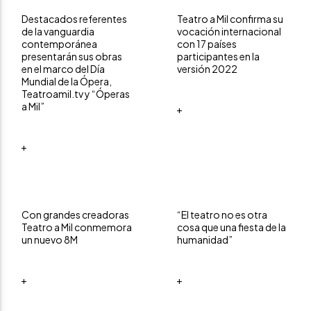
Destacados referentes
Teatro a Mil confirma su
de la vanguardia
vocación internacional
contemporánea
con 17 países
presentarán sus obras
participantes en la
en el marco del Día
versión 2022
Mundial de la Ópera,
Teatroamil.tv y “Óperas
a Mil”
+
+
Con grandes creadoras
“El teatro no es otra
Teatro a Mil conmemora
cosa que una fiesta de la
un nuevo 8M
humanidad”
+
+