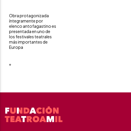
Obra protagonizada
íntegramente por
elenco antofagastino es
presentada en uno de
los festivales teatrales
más importantes de
Europa
+