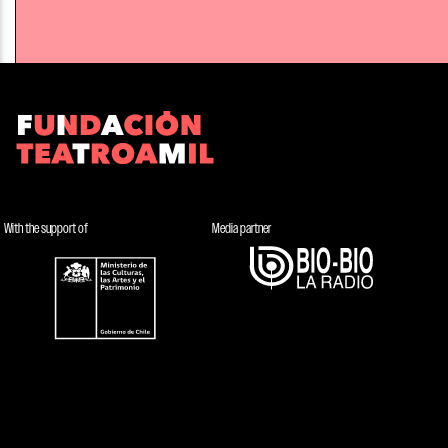
With the support of
Media partner