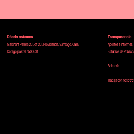
Dónde estamos
Transparencia
Marchant Pereira 201, of 201, Providencia, Santiago, Chile.
Aportes e informes
Código postal 7500531
Estudios de Público
Boletería
Trabaja con nosotro