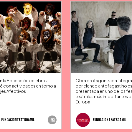
n la Educación celebra la
Obra protagonizada íntegr
6 con actividades en torno a
por elenco antofagastino e
ajes Afectivos
presentada en uno de los fes
teatrales más importantes d
Europa
fundacionteatroamil
fundacionteatroamil