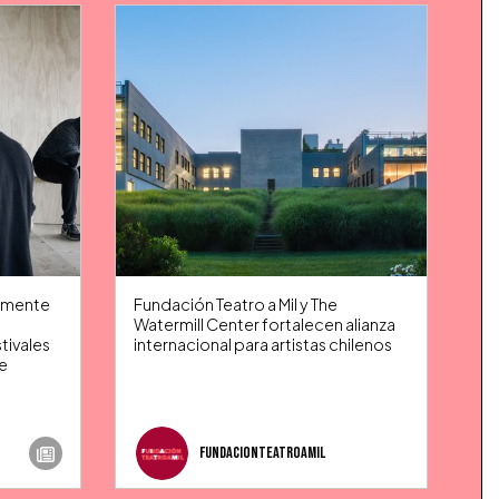
amente
Fundación Teatro a Mil y The
s
Watermill Center fortalecen alianza
tivales
internacional para artistas chilenos
e
fundacionteatroamil