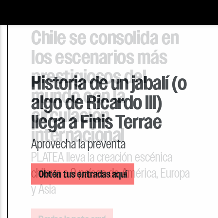
Chile se consolida en
los escenarios más
prestigiosos del
mundo con la
circulación
internacional
PLATEA lleva la creación escénica
chilena a 9 países de América, Europa
y Asia