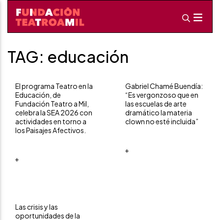
TAG: educación
El programa Teatro en la
Gabriel Chamé Buendía:
Educación, de
“Es vergonzoso que en
Fundación Teatro a Mil,
las escuelas de arte
celebra la SEA 2026 con
dramático la materia
actividades en torno a
clown no esté incluida”
los Paisajes Afectivos.
+
+
Las crisis y las
oportunidades de la