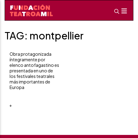
TAG: montpellier
Obra protagonizada
íntegramente por
elenco antofagastino es
presentada en uno de
los festivales teatrales
más importantes de
Europa
+