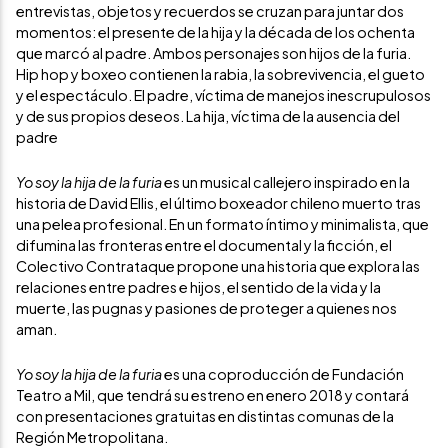
entrevistas, objetos y recuerdos se cruzan para juntar dos
momentos: el presente de la hija y la década de los ochenta
que marcó al padre. Ambos personajes son hijos de la furia.
Hip hop y boxeo contienen la rabia, la sobrevivencia, el gueto
y el espectáculo. El padre, víctima de manejos inescrupulosos
y de sus propios deseos. La hija, víctima de la ausencia del
padre
Yo soy la hija de la furia
es un musical callejero inspirado en la
historia de David Ellis, el último boxeador chileno muerto tras
una pelea profesional. En un formato íntimo y minimalista, que
difumina las fronteras entre el documental y la ficción, el
Colectivo Contrataque propone una historia que explora las
relaciones entre padres e hijos, el sentido de la vida y la
muerte, las pugnas y pasiones de proteger a quienes nos
aman.
Yo soy la hija de la furia
es una coproducción de Fundación
Teatro a Mil, que tendrá su estreno en enero 2018 y contará
con presentaciones gratuitas en distintas comunas de la
Región Metropolitana.