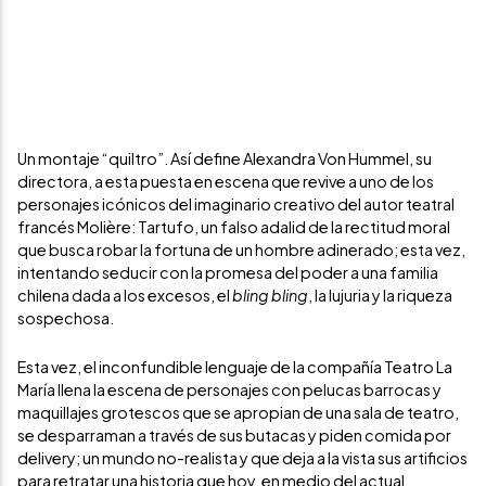
Un montaje “quiltro”. Así define Alexandra Von Hummel, su
directora, a esta puesta en escena que revive a uno de los
personajes icónicos del imaginario creativo del autor teatral
francés Molière: Tartufo, un falso adalid de la rectitud moral
que busca robar la fortuna de un hombre adinerado; esta vez,
intentando seducir con la promesa del poder a una familia
chilena dada a los excesos, el
bling
bling
, la lujuria y la riqueza
sospechosa.
Esta vez, el inconfundible lenguaje de la compañía Teatro La
María llena la escena de personajes con pelucas barrocas y
maquillajes grotescos que se apropian de una sala de teatro,
se desparraman a través de sus butacas y piden comida por
delivery; un mundo no-realista y que deja a la vista sus artificios
para retratar una historia que hoy, en medio del actual