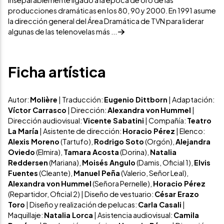
inseparablemente ligado a la época de oro de las
producciones dramáticas en los 80, 90 y 2000. En 1991 asume
la dirección general del Área Dramática de TVN para liderar
algunas de las telenovelas más ...
Ficha artística
Autor:
Molière
| Traducción:
Eugenio Dittborn
| Adaptación:
Víctor Carrasco
| Dirección:
Alexandra von
Hummel
|
Dirección audiovisual:
Vicente Sabatini
| Compañía:
Teatro
La María
| Asistente de dirección:
Horacio Pérez
| Elenco:
Alexis Moreno
(Tartufo),
Rodrigo Soto
(Orgón),
Alejandra
Oviedo
(Elmira),
Tamara Acosta
(Dorina),
Natalia
Reddersen
(Mariana),
Moisés Angulo
(Damis, Oficial 1),
Elvis
Fuentes
(Cleante),
Manuel Peña
(Valerio, Señor Leal),
Alexandra von
Hummel
(Señora Pernelle),
Horacio Pérez
(Repartidor, Oficial 2) | Diseño de vestuario:
César Erazo
Toro
| Diseño y realización de pelucas:
Carla Casali
|
Maquillaje:
Natalia Lorca
| Asistencia audiovisual:
Camila