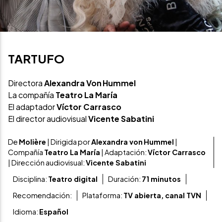
TARTUFO
Directora
Alexandra Von Hummel
La compañía
Teatro La María
El adaptador
Víctor Carrasco
El director audiovisual
Vicente Sabatini
De
Molière
| Dirigida por
Alexandra von
Hummel
|
Compañía
Teatro La María
| Adaptación:
Víctor Carrasco
| Dirección audiovisual:
Vicente Sabatini
Disciplina:
Teatro digital
Duración:
71 minutos
Recomendación:
Plataforma:
TV abierta, canal TVN
Idioma:
Español