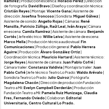
Ramírez
| Producción escénica:
Horacio Pérez
| Dirección
de fotografía:
David Bravo
| Diseño y coordinación técnica:
Cristián Reyes
| Montaje:
Vicente Gana
| Asistente de
dirección:
Josefina Troncoso
| Sonidista:
Miguel Gálvez
|
Asistente de sonido:
Angello Rojas
| Cámaras:
René
Mansilla, Patricio Zúñiga, Raúl Leal, Iván Araya
| Cámara
en escena:
Camila Ramírez
| Asistente de cámara:
Benjamín
Cortés
| Jefe eléctrico:
Willie Leiva
| Asistente de escena:
Marco Mella
| Producción técnica audiovisual:
Fin
Comunicaciones
| Producción general:
Pablo Herrera
Aguirre
| Producción:
Álvaro González Ortiz
|
Coordinación técnica:
Mauricio Hartard
| Asistente técnico:
Jorge Reyes
| Asistente de cámara:
Juan Pablo Cofré
|
Cámara trailer:
Constanza Valdivia
| Montajista trailer:
Juan
Pablo Cofré
|Jefe técnico Teatro Lo Prado:
Waldo Arévalo
|
Sonidista Teatro Lo Prado:
Julio Quiroz
| Fotógrafa:
Magdalena Chacón
| Dirección de producción Fundación
Teatro a Mil:
Evelyn Campbell Derderián
| Producción
Fundación Teatro a Mil:
Pamela Ruiz Munizaga, Claudia
Fres, Fernando Oviedo
| Colaboran:
Editorial
Universitaria, Centro Cultural Lo Prado.