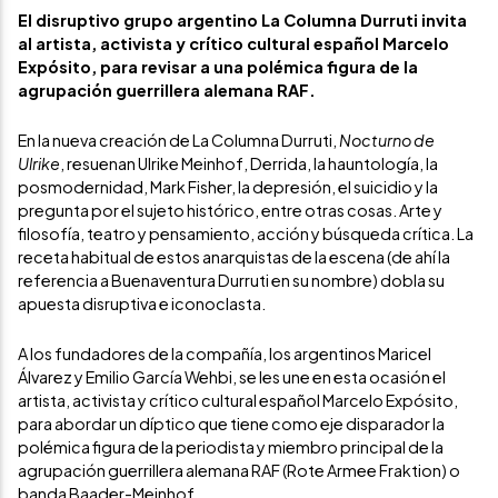
El disruptivo grupo argentino La Columna Durruti invita
al artista, activista y crítico cultural español Marcelo
Expósito, para revisar a una polémica figura de la
agrupación guerrillera alemana RAF.
En la nueva creación de La Columna Durruti,
Nocturno de
Ulrike
, resuenan Ulrike Meinhof, Derrida, la hauntología, la
posmodernidad, Mark Fisher, la depresión, el suicidio y la
pregunta por el sujeto histórico, entre otras cosas. Arte y
filosofía, teatro y pensamiento, acción y búsqueda crítica. La
receta habitual de estos anarquistas de la escena (de ahí la
referencia a Buenaventura Durruti en su nombre) dobla su
apuesta disruptiva e iconoclasta.
A los fundadores de la compañía, los argentinos Maricel
Álvarez y Emilio García Wehbi, se les une en esta ocasión el
artista, activista y crítico cultural español Marcelo Expósito,
para abordar un díptico que tiene como eje disparador la
polémica figura de la periodista y miembro principal de la
agrupación guerrillera alemana RAF (Rote Armee Fraktion) o
banda Baader-Meinhof.