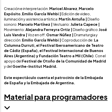
Creación e interpretación:
Maricel Alvarez
,
Marcelo
Expósito
,
Emilio García Wehbi |
Edición de video,
iluminación y asistencia artística:
Martín Antuña |
Diseño
sonoro:
Marcelo Martínez |
Vestuario:
Julieta Capece |
Movimiento:
Alejandra Ferreyra Ortiz |
Diseño gráfico:
José
Luis Vandra |
Voz en off:
Osmar Núñez |
Dramaturgia y
dirección:
Emilio García Wehbi |
Coproducción de:
La
Columna Durruti, el Festival Iberoamericano de Teatro
de Cádiz (España), el Festival Internacional de Buenos
Aires (Argentina) y Fundación Teatro a Mil (Chile)
. Con el
apoyo del
Festival de Otoño de la Comunidad de Madrid
y del
Goethe-Institut Madrid.
Este espectáculo cuenta el patrocinio de la Embajada
de España y la Embajada de Argentina.
Material para programadores