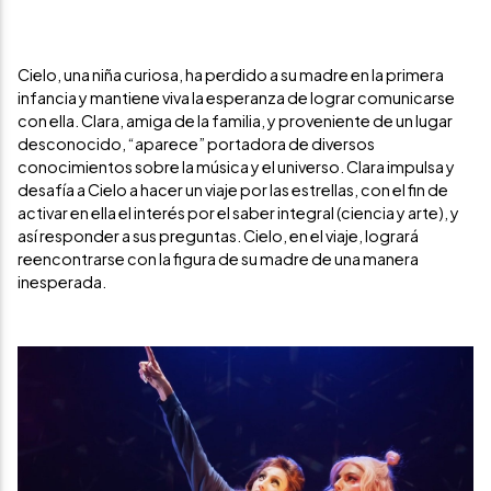
Cielo, una niña curiosa, ha perdido a su madre en la primera
infancia y mantiene viva la esperanza de lograr comunicarse
con ella. Clara, amiga de la familia, y proveniente de un lugar
desconocido, “aparece” portadora de diversos
conocimientos sobre la música y el universo. Clara impulsa y
desafía a Cielo a hacer un viaje por las estrellas, con el fin de
activar en ella el interés por el saber integral (ciencia y arte), y
así responder a sus preguntas. Cielo, en el viaje, logrará
reencontrarse con la figura de su madre de una manera
inesperada.