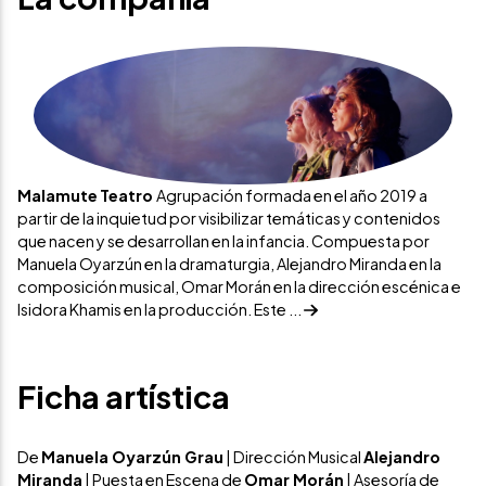
Malamute Teatro
Agrupación formada en el año 2019 a
partir de la inquietud por visibilizar temáticas y contenidos
que nacen y se desarrollan en la infancia. Compuesta por
Manuela Oyarzún en la dramaturgia, Alejandro Miranda en la
composición musical, Omar Morán en la dirección escénica e
Isidora Khamis en la producción. Este ...
Ficha artística
De
Manuela Oyarzún Grau
| Dirección Musical
Alejandro
Miranda
| Puesta en Escena de
Omar Morán
| Asesoría de