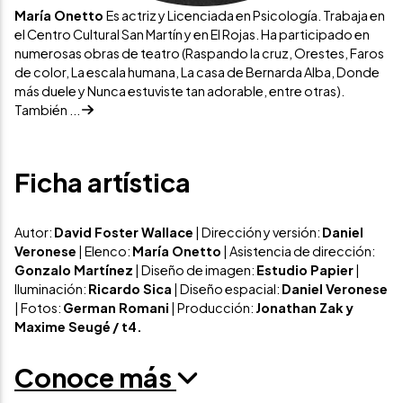
María Onetto
Es actriz y Licenciada en Psicología. Trabaja en
el Centro Cultural San Martín y en El Rojas. Ha participado en
numerosas obras de teatro (Raspando la cruz, Orestes, Faros
de color, La escala humana, La casa de Bernarda Alba, Donde
más duele y Nunca estuviste tan adorable, entre otras).
También ...
Ficha artística
Autor:
David Foster Wallace
| Dirección y versión:
Daniel
Veronese
| Elenco:
María Onetto
| Asistencia de dirección:
Gonzalo Martínez
| Diseño de imagen:
Estudio Papier
|
Iluminación:
Ricardo Sica
| Diseño espacial:
Daniel Veronese
| Fotos:
German Romani
| Producción:
Jonathan Zak y
Maxime Seugé
/ t4.
Conoce más