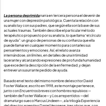
La persona deprimida
narra en tercera persona el devenir de
una mujer con depresión patológica. Cuenta la relación con
su analista y con sus padres, que según ella son la base de sus
actuales traumas. También describe el particular método
terapéutico propuesto por su analista, lo que llama “el círculo
de ayuda”: un grupo de personas de su confianza que ella
puede llamar en cualquier momento para contarles sus
pensamientos y emociones. Así, el relato avanza
internándose, sin límites, en detalles de una intimidad
lacerante y alcanzando expresiones de profunda humanidad
que exceden la descripción de la enfermedad, y dejan
entrever un susurrante pedido de ayuda.
Basado en el texto del mismo nombre del escritor David
Foster Wallace, escrito en 1998, este montaje pertenece,
junto con
Encuentros breves con hombres repulsivos
—
también de Foster Wallace— y
Los arrepentid
os —del
dramaturgo sueco Marcus Lindeen—, a la trilogía
Experiencia
del director argentino Daniel Veronese: tres obras que, con