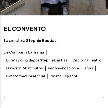
EL CONVENTO
La directora
Stephie Bastías
De
Compañía La Trama
Escrita y dirigida por
Stephie
Bastías
Disciplina:
Teatro
Duración:
60 minutos
Recomendación:
+ 15 años
Plataforma:
Presencial
Idioma:
Español
Previous
Ne