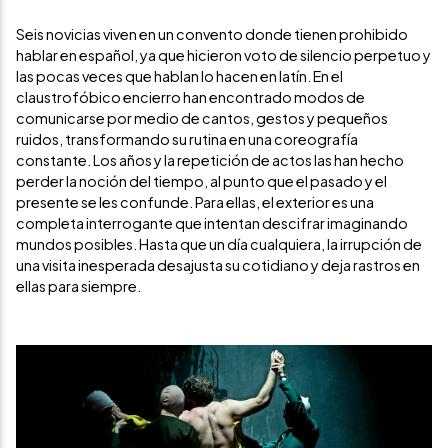
Seis novicias viven en un convento donde tienen prohibido
hablar en español, ya que hicieron voto de silencio perpetuo y
las pocas veces que hablan lo hacen en latín. En el
claustrofóbico encierro han encontrado modos de
comunicarse por medio de cantos, gestos y pequeños
ruidos, transformando su rutina en una coreografía
constante. Los años y la repetición de actos las han hecho
perder la noción del tiempo, al punto que el pasado y el
presente se les confunde. Para ellas, el exterior es una
completa interrogante que intentan descifrar imaginando
mundos posibles. Hasta que un día cualquiera, la irrupción de
una visita inesperada desajusta su cotidiano y deja rastros en
ellas para siempre.