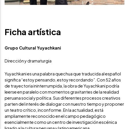
Ficha artística
Grupo Cultural Yuyachkani
Dirección y dramaturgia
Yuyachkani es una palabra quechua que traducida al español
significa “estoy pensando, estoy recordando”. Con 52 años
de trayectoria ininterrumpida, la obra de Yuyachkani podría
leerse en paralelo con momentos gravitantes de la realidad
peruana social y política. Sus diferentes procesos creativos
parten del interés de dialogar con nuestro tiempo y proponer
un teatro crítico, inconforme. En la actualidad, está
ampliamente reconocido en el campo pedagógico
esencialmente como un centro de investigación escénica
ligado a la cultura peruana y latinoamericana.