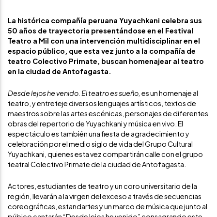
La histórica compañía peruana Yuyachkani celebra sus
50 años de trayectoria presentándose en el Festival
Teatro a Mil con una intervención multidisciplinar en el
espacio público, que esta vez junto a la compañía de
teatro Colectivo Primate, buscan homenajear al teatro
en la ciudad de Antofagasta.
Desde lejos he venido. El teatro es sueño,
es un homenaje al
teatro, y entreteje diversos lenguajes artísticos, textos de
maestros sobre las artes escénicas, personajes de diferentes
obras del repertorio de Yuyachkani y música en vivo. El
espectáculo es también una fiesta de agradecimiento y
celebración por el medio siglo de vida del Grupo Cultural
Yuyachkani, quienes esta vez compartirán calle con el grupo
teatral Colectivo Primate de la ciudad de Antofagasta.
Actores, estudiantes de teatro y un coro universitario de la
región, llevarán a la virgen del exceso a través de secuencias
coreográficas, estandartes y un marco de música que junto al
púbico cantarán “Desde lejos he venido” consagrando este