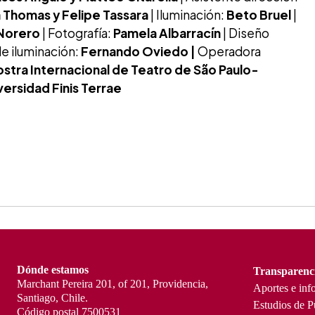
 Thomas y Felipe Tassara
| Iluminación:
Beto Bruel
|
 Norero
| Fotografía:
Pamela Albarracín
| Diseño
e iluminación:
Fernando Oviedo |
Operadora
stra Internacional de Teatro de São Paulo-
versidad Finis Terrae
Dónde estamos
Transparenc
Marchant Pereira 201, of 201, Providencia,
Aportes e inf
Santiago, Chile.
Estudios de P
Código postal 7500531