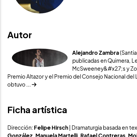
Autor
Alejandro Zambra
(Santia
publicadas en Quimera, Let
McSweeney&#x27;s y Zoetro
Premio Altazor y el Premio del Consejo Nacional del L
obtuvo ...
Ficha artística
Dirección:
Felipe Hirsch
| Dramaturgia basada en te
González, Manuela Martelli, Rafael Contreras, Mo