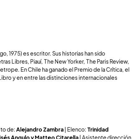
go, 1975) es escritor. Sus historias han sido
ras Libres, Piauí, The New Yorker, The Paris Review,
pe. En Chile ha ganado el Premio de la Crítica, el
ibro y en entre las distinciones internacionales
xto de:
Alejandro Zambra
| Elenco:
Trinidad
isés Angulo y Matteo Citarella
| Asistente dirección