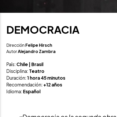
DEMOCRACIA
Dirección
Felipe Hirsch
Autor
Alejandro Zambra
País:
Chile | Brasil
Disciplina:
Teatro
Duración:
1 hora 45 minutos
Recomendación:
+12 años
Idioma:
Español
«Democracia es la segunda obra 