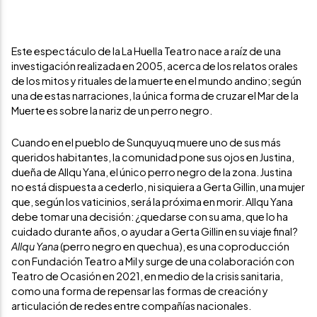
Este espectáculo de la La Huella Teatro nace a raíz de una
investigación realizada en 2005, acerca de los relatos orales
de los mitos y rituales de la muerte en el mundo andino; según
una de estas narraciones, la única forma de cruzar el Mar de la
Muerte es sobre la nariz de un perro negro.
Cuando en el pueblo de Sunquyuq muere uno de sus más
queridos habitantes, la comunidad pone sus ojos en Justina,
dueña de Allqu Yana, el único perro negro de la zona. Justina
no está dispuesta a cederlo, ni siquiera a Gerta Gillin, una mujer
que, según los vaticinios, será la próxima en morir. Allqu Yana
debe tomar una decisión: ¿quedarse con su ama, que lo ha
cuidado durante años, o ayudar a Gerta Gillin en su viaje final?
Allqu Yana
(perro negro en quechua), es una coproducción
con Fundación Teatro a Mil y surge de una colaboración con
Teatro de Ocasión en 2021, en medio de la crisis sanitaria,
como una forma de repensar las formas de creación y
articulación de redes entre compañías nacionales.