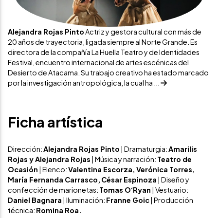
Alejandra Rojas Pinto
Actriz y gestora cultural con más de
20 años de trayectoria, ligada siempre al Norte Grande. Es
directora de la compañía La Huella Teatro y de Identidades
Festival, encuentro internacional de artes escénicas del
Desierto de Atacama. Su trabajo creativo ha estado marcado
por la investigación antropológica, la cual ha ...
Ficha artística
Dirección:
Alejandra Rojas Pinto
| Dramaturgia:
Amarilis
Rojas y Alejandra Rojas
| Música y narración:
Teatro de
Ocasión
| Elenco:
Valentina Escorza, Verónica Torres,
María Fernanda Carrasco,
César Espinoza
| Diseño y
confección de marionetas:
Tomas O‘Ryan
| Vestuario:
Daniel Bagnara
| Iluminación:
Franne Goic
| Producción
técnica:
Romina Roa.