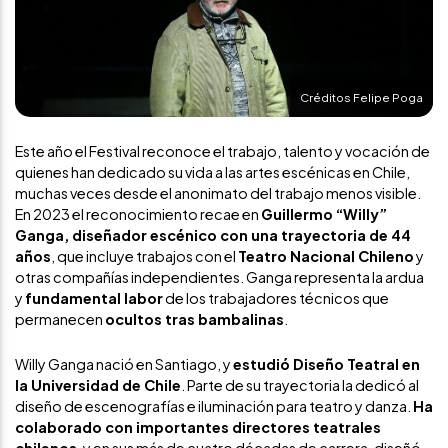
Créditos Felipe Poga
Este año el Festival reconoce el trabajo, talento y vocación de
quienes han dedicado su vida a las artes escénicas en Chile,
muchas veces desde el anonimato del trabajo menos visible.
En 2023 el reconocimiento recae en
Guillermo “Willy”
Ganga, diseñador escénico con una trayectoria de 44
años
, que incluye trabajos con el
Teatro Nacional Chileno
y
otras compañías independientes. Ganga representa la ardua
y
fundamental labor
de los trabajadores técnicos que
permanecen
ocultos tras bambalinas
.
Willy Ganga nació en Santiago, y
estudió Diseño Teatral en
la Universidad de Chile
. Parte de su trayectoria la dedicó al
diseño de escenografías e iluminación para teatro y danza.
Ha
colaborado con importantes directores teatrales