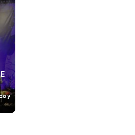
DE
do y