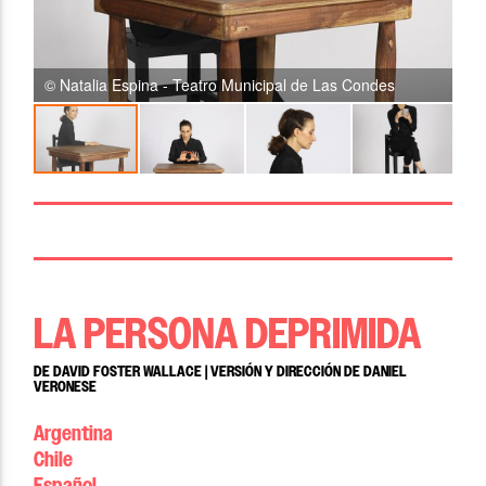
© Natalia Espina - Teatro Municipal de Las Condes
© 
LA PERSONA DEPRIMIDA
DE DAVID FOSTER WALLACE | VERSIÓN Y DIRECCIÓN DE DANIEL
VERONESE
Argentina
Chile
Español