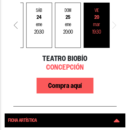
VIE
SÁB
DOM
VIE
23
24
25
20
ene
ene
ene
mar
20:30
20:30
20:00
19:30
TEATRO BIOBÍO
CONCEPCIÓN
PEÑALOLÉN
PEÑALOLÉN
PEÑALOLÉN
PEÑALOLÉN
Compra aquí
FICHA ARTÍSTICA