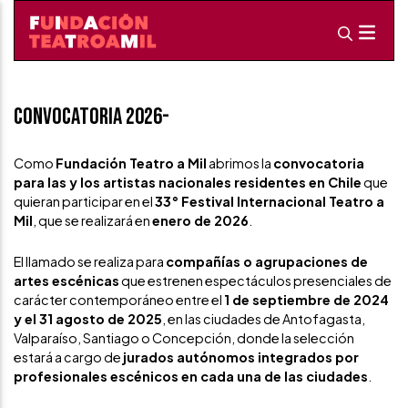
Convocatoria 2026-
Como
Fundación Teatro a Mil
abrimos la
convocatoria
para las y los artistas nacionales residentes en Chile
que
quieran participar en el
33° Festival Internacional Teatro a
Mil
, que se realizará en
enero de 2026
.
El llamado se realiza para
compañías o agrupaciones de
artes escénicas
que estrenen espectáculos presenciales de
carácter contemporáneo entre el
1 de septiembre de 2024
y el 31 agosto de 2025
, en las ciudades de Antofagasta,
Valparaíso, Santiago o Concepción, donde la selección
estará a cargo de
jurados autónomos integrados por
profesionales escénicos en cada una de las ciudades
.