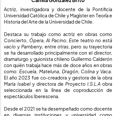
Camila González Brito
Actriz, investigadora y docente de la Pontificia
Universidad Católica de Chile y Magíster en Teoría e
Historia del Arte de la Universidad de Chile.
Destaca su trabajo como actriz en obras como
Concierto
,
Ópera
,
Al Pacino
,
Este teatro no está
vacío
y
Pamberry
, entre otras, pero su trayectoria
se ha desarrollado principalmente con el director,
dramaturgo y guionista chileno Guillermo Calderón
con quién trabaja hace más de doce años en obras
como:
Escuela
,
Mateluna
,
Dragón
,
Colina y Vaca
.
El año 2023 fue co-creadora y gestora de la obra
María Isabel
y directora de
Proyecto I.S.L.A
obra
seleccionada en la línea de coproducción de
espectáculos Iberescena.
Desde el 2021 se ha desempeñado como docente
en diversas instituciones y universidad como